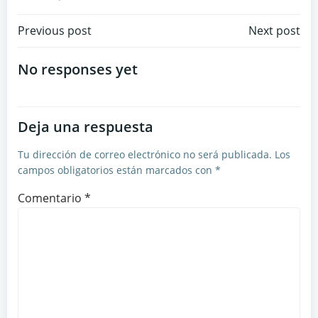
Navegación
Navegación
Previous post
Next post
de
de
No responses yet
entradas
entradas
Deja una respuesta
Tu dirección de correo electrónico no será publicada.
Los
campos obligatorios están marcados con
*
Comentario
*