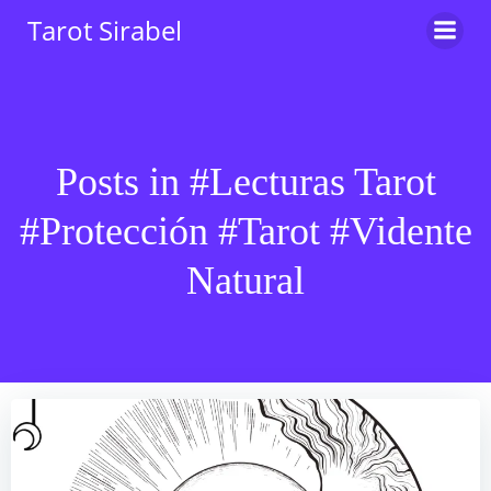
Saltar
Tarot Sirabel
al
contenido
Posts in #Lecturas Tarot
#Protección #Tarot #Vidente
Natural