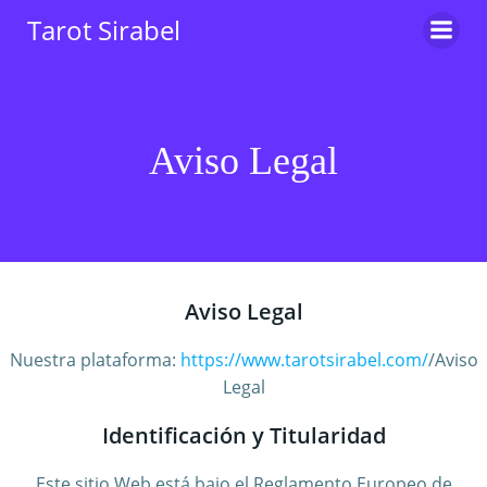
Saltar
Tarot Sirabel
al
contenido
Aviso Legal
Aviso Legal
Nuestra plataforma:
https://www.tarotsirabel.com/
/Aviso
Legal
Identificación y Titularidad
Este sitio Web está bajo el Reglamento Europeo de